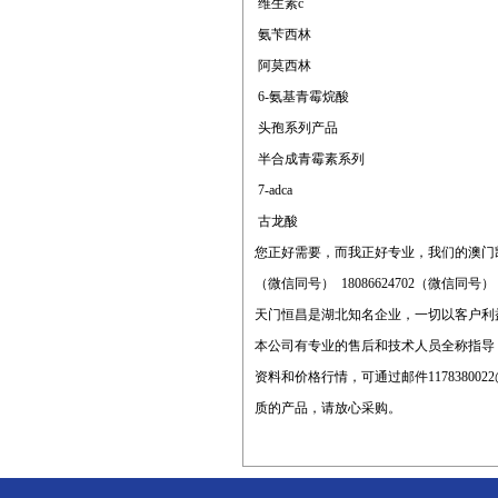
维生素c
氨苄西林
阿莫西林
6-氨基青霉烷酸
头孢系列产品
半合成青霉素系列
7-adca
古龙酸
您正好需要，而我正好专业，我们的澳门
（微信同号） 18086624702（微信同号
天门恒昌是湖北知名企业，一切以客户利
本公司有专业的售后和技术人员全称指导
资料和价格行情，可通过邮件
1178380022
质的产品，请放心采购。