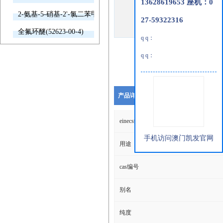
13628619653 座机：0
2-氨基-5-硝基-2'-氯二苯甲酮(2011-66-7)
27-59322316
全氟环醚(52623-00-4)
q q：
q q：
产品详细说明
einecs编号
手机访问澳门凯发官网
用途
cas编号
别名
纯度