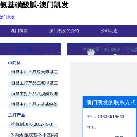
氨基磺酸胍-澳门凯发
澳门凯发
澳门凯发
澳门凯发的介绍
公司动态
产品目录
当前位置 :
澳门凯发
> 产品
中间体
恒昌主打产品双六甲基三胺欢迎询价
恒昌主打产品三氟甲基三甲基硅烷欢迎询价
恒昌主打产品八溴醚欢迎询价
澳门凯发的联系方式
恒昌主打产品5-硝基愈创木酚钠欢迎询价
主打产品
13628619653
手机：
抗氧剂1076(2082-79-3)
电话：
2-丙烯 酰胺基-2-甲基丙磺酸(15214-89-8)