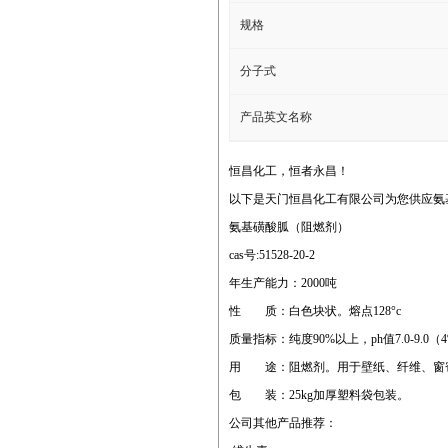
规格
分子式
产品英文名称
恒昌化工，恒者永昌！
以下是天门恒昌化工有限公司为您供应氨
氨基磺酸胍（阻燃剂）
cas号:51528-20-2
年生产能力：2000吨
性 质：白色块状。熔点128°c
质量指标：纯度90%以上，ph值7.0-9.
用 途：阻燃剂。用于壁纸、纤维、窗
包 装：25kg加厚塑料袋包装。
公司其他产品推荐：