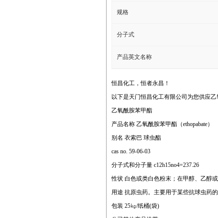
规格
分子式
产品英文名称
恒昌化工，恒者永昌！
以下是天门恒昌化工有限公司为您供应乙
乙氧酰胺苯甲酯
产品名称 乙氧酰胺苯甲酯（ethopabate）
别名 衣索巴 球虫酯
cas no. 59-06-03
分子式和分子量 c12h15no4=237.26
性状 白色或类白色粉末；在甲醇、乙醇
用途 抗原虫药。主要用于某些抗球虫药
包装 25㎏/纸桶(袋)