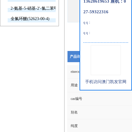
13628619653 座机：0
2-氨基-5-硝基-2'-氯二苯甲酮(2011-66-7)
27-59322316
全氟环醚(52623-00-4)
q q：
q q：
产品详细说明
einecs编号
手机访问澳门凯发官网
用途
cas编号
别名
纯度