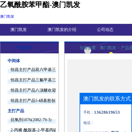
乙氧酰胺苯甲酯-澳门凯发
澳门凯发
澳门凯发
澳门凯发的介绍
公司动态
产品目录
当前位置 :
澳门凯发
> 产品
中间体
恒昌主打产品双六甲基三胺欢迎询价
恒昌主打产品三氟甲基三甲基硅烷欢迎询价
恒昌主打产品八溴醚欢迎询价
澳门凯发的联系方式
恒昌主打产品5-硝基愈创木酚钠欢迎询价
主打产品
13628619653
手机：
抗氧剂1076(2082-79-3)
电话：
2-丙烯 酰胺基-2-甲基丙磺酸(15214-89-8)