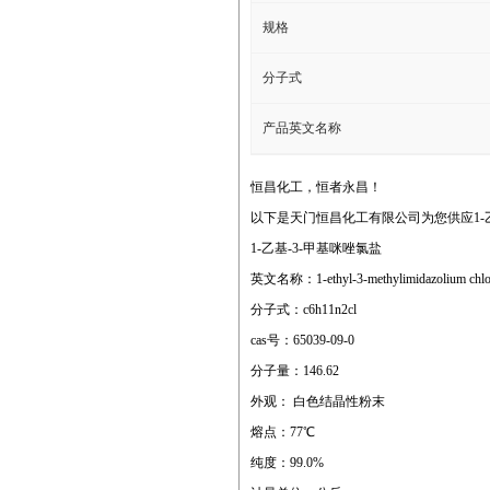
规格
分子式
产品英文名称
恒昌化工，恒者永昌！
以下是天门恒昌化工有限公司为您供应1-乙
1-乙基-3-甲基咪唑氯盐
英文名称：1-ethyl-3-methylimidazolium chlo
分子式：c6h11n2cl
cas号：65039-09-0
分子量：146.62
外观： 白色结晶性粉末
熔点：77℃
纯度：99.0%