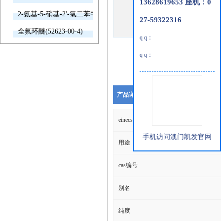
13628619653 座机：0
2-氨基-5-硝基-2'-氯二苯甲酮(2011-66-7)
27-59322316
全氟环醚(52623-00-4)
q q：
q q：
产品详细说明
einecs编号
手机访问澳门凯发官网
用途
cas编号
别名
纯度