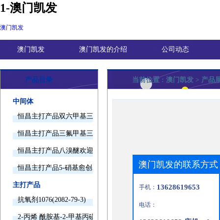
1-澳门凯发
澳门凯发
澳门凯发
澳门凯发的介绍
公司动态
产品目录
当前位置 :
澳门凯发
> 产品
中间体
恒昌主打产品双六甲基三胺欢迎询价
恒昌主打产品三氟甲基三甲基硅烷欢迎询价
恒昌主打产品八溴醚欢迎询价
澳门凯发的联系方式
恒昌主打产品5-硝基愈创木酚钠欢迎询价
主打产品
13628619653
手机：
抗氧剂1076(2082-79-3)
电话：
2-丙烯 酰胺基-2-甲基丙磺酸(15214-89-8)