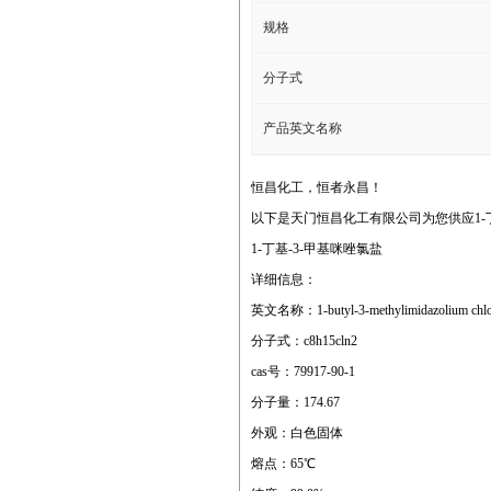
规格
分子式
产品英文名称
恒昌化工，恒者永昌！
以下是天门恒昌化工有限公司为您供应1-丁
1-丁基-3-甲基咪唑氯盐
详细信息：
英文名称：1-butyl-3-methylimidazolium chlo
分子式：c8h15cln2
cas号：79917-90-1
分子量：174.67
外观：白色固体
熔点：65℃