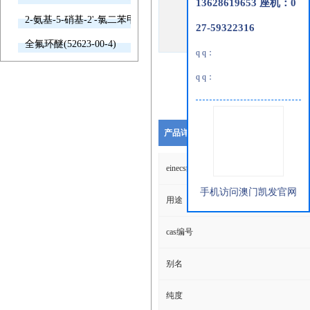
13628619653 座机：0
2-氨基-5-硝基-2'-氯二苯甲酮(2011-66-7)
27-59322316
全氟环醚(52623-00-4)
q q：
q q：
产品详细说明
einecs编号
手机访问澳门凯发官网
用途
cas编号
别名
纯度