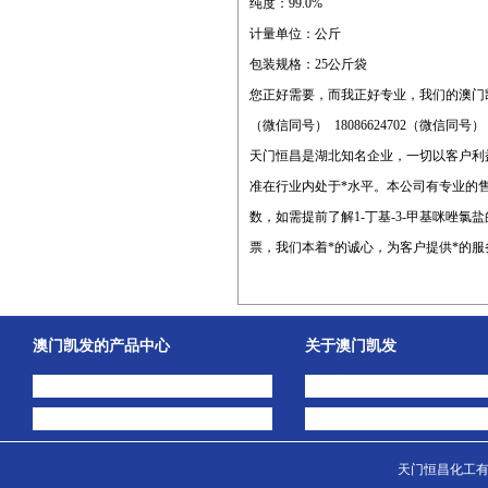
纯度：99.0%
计量单位：公斤
包装规格：25公斤袋
您正好需要，而我正好专业，我们的澳门
（微信同号） 18086624702（微信同号
天门恒昌是湖北知名企业，一切以客户利益为
准在行业内处于*水平。本公司有专业的售
数，如需提前了解1-丁基-3-甲基咪唑
票，我们本着*的诚心，为客户提供*的服
澳门凯发的产品中心
关于澳门凯发
中间体
澳门凯发的简介
主打产品
公司动态
天门恒昌化工有限