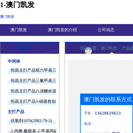
1-澳门凯发
澳门凯发
澳门凯发
澳门凯发的介绍
公司动态
产品目录
当前位置 :
澳门凯发
> 产品
中间体
恒昌主打产品双六甲基三胺欢迎询价
恒昌主打产品三氟甲基三甲基硅烷欢迎询价
恒昌主打产品八溴醚欢迎询价
澳门凯发的联系方式
恒昌主打产品5-硝基愈创木酚钠欢迎询价
主打产品
13628619653
手机：
抗氧剂1076(2082-79-3)
电话：
2-丙烯 酰胺基-2-甲基丙磺酸(15214-89-8)