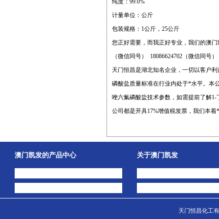
纯度：99.0%
计量单位：公斤
包装规格：1公斤，25公斤
您正好需要，而我正好专业，我们的澳门
（微信同号） 18086624702（微信同号
天门恒昌是湖北知名企业，一切以客户利益为
磷酸盐质量标准在行业内处于*水平。本公
唑六氟磷酸盐技术参数，如需提前了解1-
公司都是开具17%增值税发票，我们本着
澳门凯发的产品中心
关于澳门凯发
中间体
澳门凯发的简介
主打产品
公司动态
天门恒昌化工有限