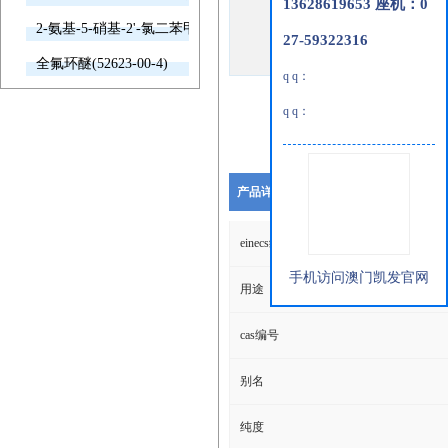
13628619653 座机：0
2-氨基-5-硝基-2'-氯二苯甲酮(2011-66-7)
27-59322316
全氟环醚(52623-00-4)
q q：
q q：
产品详细说明
einecs编号
手机访问澳门凯发官网
用途
cas编号
别名
纯度