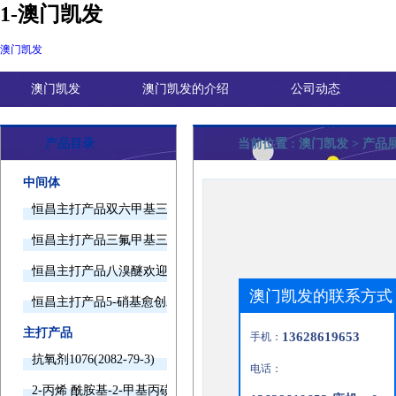
1-澳门凯发
澳门凯发
澳门凯发
澳门凯发的介绍
公司动态
产品目录
当前位置 :
澳门凯发
> 产品
中间体
恒昌主打产品双六甲基三胺欢迎询价
恒昌主打产品三氟甲基三甲基硅烷欢迎询价
恒昌主打产品八溴醚欢迎询价
澳门凯发的联系方式
恒昌主打产品5-硝基愈创木酚钠欢迎询价
主打产品
13628619653
手机：
抗氧剂1076(2082-79-3)
电话：
2-丙烯 酰胺基-2-甲基丙磺酸(15214-89-8)