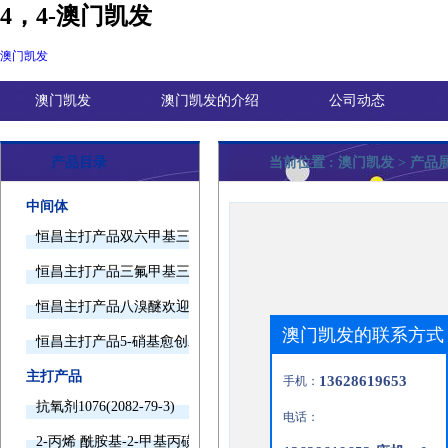
4，4-澳门凯发
澳门凯发
澳门凯发
澳门凯发的介绍
公司动态
产品目录
当前位置 :
澳门凯发
> 产品
中间体
恒昌主打产品双六甲基三胺欢迎询价
恒昌主打产品三氟甲基三甲基硅烷欢迎询价
恒昌主打产品八溴醚欢迎询价
澳门凯发的联系方式
恒昌主打产品5-硝基愈创木酚钠欢迎询价
主打产品
13628619653
手机：
抗氧剂1076(2082-79-3)
电话：
2-丙烯 酰胺基-2-甲基丙磺酸(15214-89-8)