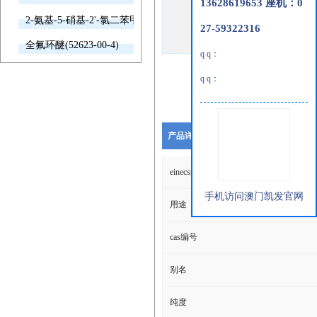
13628619653 座机：0
2-氨基-5-硝基-2'-氯二苯甲酮(2011-66-7)
27-59322316
全氟环醚(52623-00-4)
q q：
q q：
产品详细说明
einecs编号
手机访问澳门凯发官网
用途
cas编号
别名
纯度