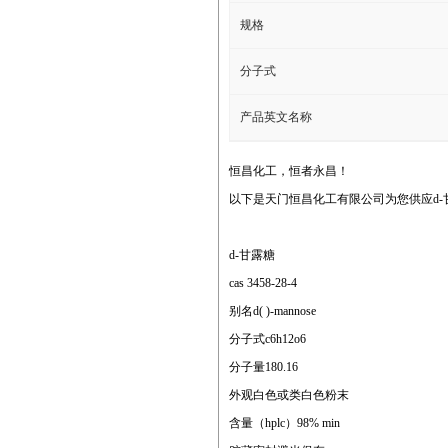
规格
分子式
产品英文名称
恒昌化工，恒者永昌！
以下是天门恒昌化工有限公司为您供应d-
d-甘露糖
cas 3458-28-4
别名d( )-mannose
分子式c6h12o6
分子量180.16
外观白色或类白色粉末
含量（hplc）98% min