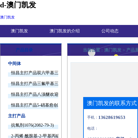
d-澳门凯发
澳门凯发
澳门凯发
澳门凯发的介绍
公司动态
产品目录
当前位置 :
澳门凯发
> 产品
中间体
恒昌主打产品双六甲基三胺欢迎询价
恒昌主打产品三氟甲基三甲基硅烷欢迎询价
恒昌主打产品八溴醚欢迎询价
澳门凯发的联系方式
恒昌主打产品5-硝基愈创木酚钠欢迎询价
主打产品
13628619653
手机：
抗氧剂1076(2082-79-3)
电话：
2-丙烯 酰胺基-2-甲基丙磺酸(15214-89-8)