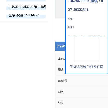
13628619653 座机：0
2-氨基-5-硝基-2'-氯二苯甲酮(2011-66-7)
27-59322316
全氟环醚(52623-00-4)
q q：
q q：
产品详细说明
einecs编号
手机访问澳门凯发官网
用途
cas编号
别名
纯度