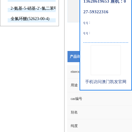
13628619653 座机：0
2-氨基-5-硝基-2'-氯二苯甲酮(2011-66-7)
27-59322316
全氟环醚(52623-00-4)
q q：
q q：
产品详细说明
einecs编号
手机访问澳门凯发官网
用途
cas编号
别名
纯度