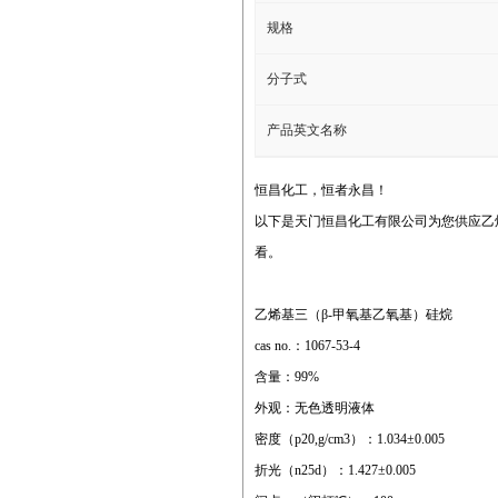
规格
分子式
产品英文名称
恒昌化工，恒者永昌！
以下是天门恒昌化工有限公司为您供应乙
看。
乙烯基三（β-甲氧基乙氧基）硅烷
cas no.：1067-53-4
含量：99%
外观：无色透明液体
密度（p20,g/cm3）：1.034±0.005
折光（n25d）：1.427±0.005