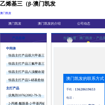
乙烯基三（β-澳门凯发
澳门凯发
澳门凯发
澳门凯发的介绍
公司动态
产品目录
当前位置 :
澳门凯发
> 产品
中间体
恒昌主打产品双六甲基三胺欢迎询价
恒昌主打产品三氟甲基三甲基硅烷欢迎询价
恒昌主打产品八溴醚欢迎询价
澳门凯发的联系方式
恒昌主打产品5-硝基愈创木酚钠欢迎询价
主打产品
13628619653
手机：
抗氧剂1076(2082-79-3)
电话：
2-丙烯 酰胺基-2-甲基丙磺酸(15214-89-8)