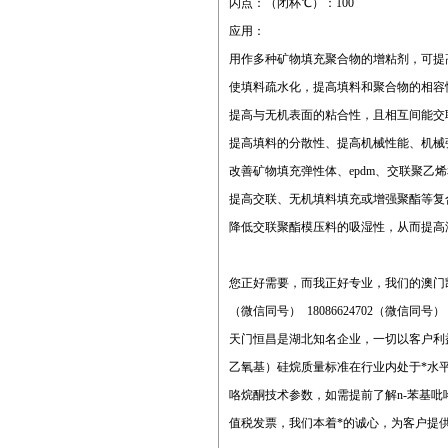
闪点：（闭杯℃）：100
应用：
用作多种矿物填充聚合物的增粘剂，可提
使填料疏水化，提高填料和聚合物的相容
提高与无机表面的粘合性，且相互间能交
提高填料的分散性、提高机械性能、机械
改善矿物填充弹性体、epdm、交联聚
提高交联、无机填料填充或增强聚酯等复
降低交联聚酯模压料的吸湿性，从而提高
您正好需要，而我正好专业，我们的澳门
（微信同号） 18086624702（微信同号
天门恒昌是湖北知名企业，一切以客户利益
乙氧基）硅烷质量标准在行业内处于*水
咯烷酮技术参数，如需提前了解n-苯基
值税发票，我们本着*的诚心，为客户提供