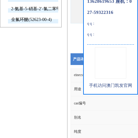
13628619653 座机：0
2-氨基-5-硝基-2'-氯二苯甲酮(2011-66-7)
27-59322316
全氟环醚(52623-00-4)
q q：
q q：
产品详细说明
einecs编号
手机访问澳门凯发官网
用途
cas编号
别名
纯度