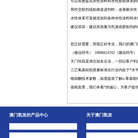
可以有效提高水性涂料和水性胶粘体系的
用作交联剂或粘接促进剂时，改善耐水性
水性体系可直接添加到各种水性涂料和水
建议添加：建议添加量为乳液或胶粘剂的0.
您正好需要，而我正好专业，我们的澳门
（微信同号） 18086624702（微信同号
天门恒昌是湖北知名企业，一切以客户利益
三乙氧基硅烷质量标准在行业内处于*水
咯烷酮技术参数，如需提前了解n-苯基
值税发票，我们本着*的诚心，为客户提供
澳门凯发的产品中心
关于澳门凯发
中间体
澳门凯发的简介
主打产品
公司动态