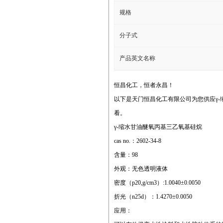
规格
分子式
产品英文名称
恒昌化工，恒者永昌！
以下是天门恒昌化工有限公司为您供应γ
看。
γ-缩水甘油醚氧丙基三乙氧基硅烷
cas no.：2602-34-8
含量：98
外观：无色透明液体
密度（p20,g/cm3）:1.0040±0.0050
折光（n25d）：1.4270±0.0050
应用：