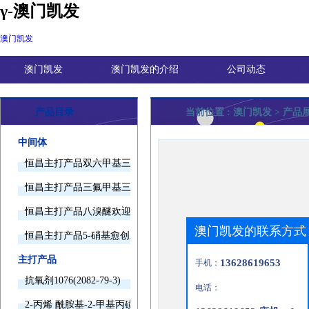
γ-澳门凯发
澳门凯发
澳门凯发
澳门凯发的介绍
公司动态
产品目录
当前位置 :
澳门凯发
> 产品
中间体
恒昌主打产品双六甲基三胺欢迎询价
恒昌主打产品三氟甲基三甲基硅烷欢迎询价
恒昌主打产品八溴醚欢迎询价
澳门凯发的联系方式
恒昌主打产品5-硝基愈创木酚钠欢迎询价
主打产品
13628619653
手机：
抗氧剂1076(2082-79-3)
电话：
2-丙烯 酰胺基-2-甲基丙磺酸(15214-89-8)