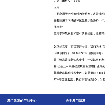
闪点（闭杯℃）：146
应用：
主要应用于水性涂料的增粘剂，改善涂料
主要应用于丙烯酸和聚氨酯水性涂料，作
储存期;
应用于环氧树脂和基材的粘接剂，改善环
您正好需要，而我正好专业，我们的澳门
（微信同号） 18086624702（微信同号
天门恒昌是湖北知名企业，一切以客户利益为先
基)乙基三甲氧基硅烷质量标准在行业内
苯基吡咯烷酮技术参数，如需提前了解n
17%增值税发票，我们本着*的诚心，为
澳门凯发的产品中心
关于澳门凯发