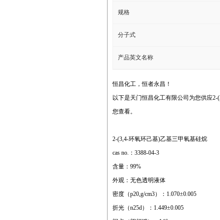
规格
分子式
产品英文名称
恒昌化工，恒者永昌！
以下是天门恒昌化工有限公司为您供应2-(3
您查看。
2-(3,4-环氧环己基)乙基三甲氧基硅烷
cas no.：3388-04-3
含量：99%
外观：无色透明液体
密度（p20,g/cm3）：1.070±0.005
折光（n25d）：1.449±0.005