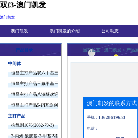
双{3-澳门凯发
澳门凯发
澳门凯发
澳门凯发的介绍
公司动态
产品目录
当前位置 :
澳门凯发
> 产品
中间体
恒昌主打产品双六甲基三胺欢迎询价
恒昌主打产品三氟甲基三甲基硅烷欢迎询价
恒昌主打产品八溴醚欢迎询价
澳门凯发的联系方式
恒昌主打产品5-硝基愈创木酚钠欢迎询价
主打产品
13628619653
手机：
抗氧剂1076(2082-79-3)
电话：
2-丙烯 酰胺基-2-甲基丙磺酸(15214-89-8)