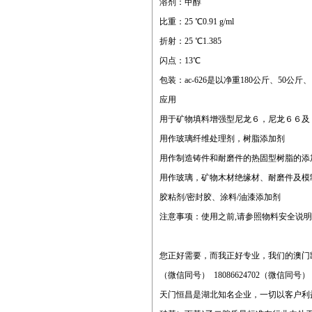
溶剂：甲醇
比重：25 ℃0.91 g/ml
折射：25 ℃1.385
闪点：13℃
包装：ac-626是以净重180公斤、50公
应用
用于矿物填料增强型尼龙６，尼龙６６及
用作玻璃纤维处理剂，树脂添加剂
用作制造铸件和耐磨件的热固型树脂的添
用作玻璃，矿物木材绝缘材、耐磨件及模
胶粘剂/密封胶、涂料/油漆添加剂
注意事项：使用之前,请参照物料安全说
您正好需要，而我正好专业，我们的澳门
（微信同号） 18086624702（微信同号
天门恒昌是湖北知名企业，一切以客户利益