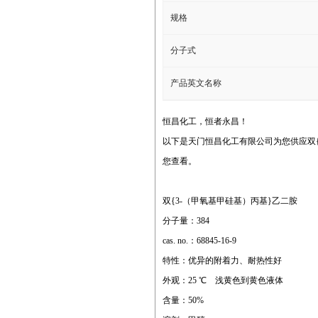
规格
分子式
产品英文名称
恒昌化工，恒者永昌！
以下是天门恒昌化工有限公司为您供应双{
您查看。
双{3-（甲氧基甲硅基）丙基}乙二胺
分子量：384
cas. no.：68845-16-9
特性：优异的附着力、耐热性好
外观：25 ℃ 浅黄色到黄色液体
含量：50%