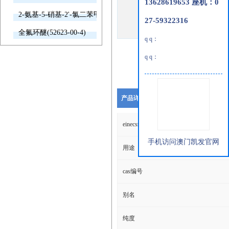
13628619653 座机：0
2-氨基-5-硝基-2'-氯二苯甲酮(2011-66-7)
27-59322316
全氟环醚(52623-00-4)
q q：
q q：
产品详细说明
einecs编号
手机访问澳门凯发官网
用途
cas编号
别名
纯度