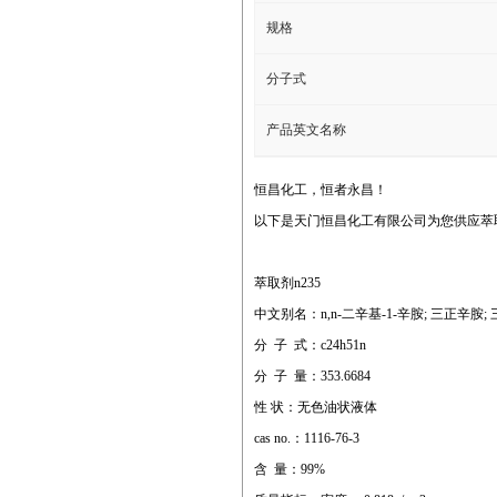
规格
分子式
产品英文名称
恒昌化工，恒者永昌！
以下是天门恒昌化工有限公司为您供应萃取
萃取剂n235
中文别名：n,n-二辛基-1-辛胺; 三正辛胺; 
分 子 式：c24h51n
分 子 量：353.6684
性 状：无色油状液体
cas no.：1116-76-3
含 量：99%