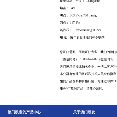
质量指标：密度： 0.818g/cm3
熔点： 34℃
沸点： 363.5°c at 760 mmhg
闪点： 147.4°c
蒸汽压： 1.79e-05mmhg at 25°c
用 途：用作表面活性剂和萃取剂
您正好需要，而我正好专业，我们的澳门
（微信同号） 18086624702（微信同号
天门恒昌是湖北知名企业，一切以客户利益
本公司有专业的售后和技术人员全称指导
酮的产品资料和价格行情，可通过邮件
11
服务和*质的产品，请放心采购。
澳门凯发的产品中心
关于澳门凯发