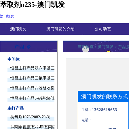
萃取剂n235-澳门凯发
澳门凯发
澳门凯发
澳门凯发的介绍
公司动态
产品目录
当前位置 :
澳门凯发
> 产品
中间体
恒昌主打产品双六甲基三胺欢迎询价
恒昌主打产品三氟甲基三甲基硅烷欢迎询价
恒昌主打产品八溴醚欢迎询价
澳门凯发的联系方式
恒昌主打产品5-硝基愈创木酚钠欢迎询价
主打产品
13628619653
手机：
抗氧剂1076(2082-79-3)
电话：
2-丙烯 酰胺基-2-甲基丙磺酸(15214-89-8)