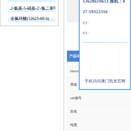
13628619653 座机：0
2-氨基-5-硝基-2'-氯二苯甲酮(2011-66-7)
27-59322316
全氟环醚(52623-00-4)
q q：
q q：
产品详细说明
einecs编号
手机访问澳门凯发官网
用途
cas编号
别名
纯度