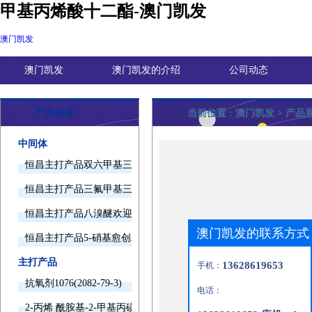
甲基丙烯酸十二酯-澳门凯发
澳门凯发
澳门凯发
澳门凯发的介绍
公司动态
产品目录
当前位置 :
澳门凯发
> 产品
中间体
恒昌主打产品双六甲基三胺欢迎询价
恒昌主打产品三氟甲基三甲基硅烷欢迎询价
恒昌主打产品八溴醚欢迎询价
澳门凯发的联系方式
恒昌主打产品5-硝基愈创木酚钠欢迎询价
主打产品
13628619653
手机：
抗氧剂1076(2082-79-3)
电话：
2-丙烯 酰胺基-2-甲基丙磺酸(15214-89-8)