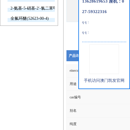
13628619653 座机：0
2-氨基-5-硝基-2'-氯二苯甲酮(2011-66-7)
27-59322316
全氟环醚(52623-00-4)
q q：
q q：
产品详细说明
einecs编号
手机访问澳门凯发官网
用途
cas编号
别名
纯度