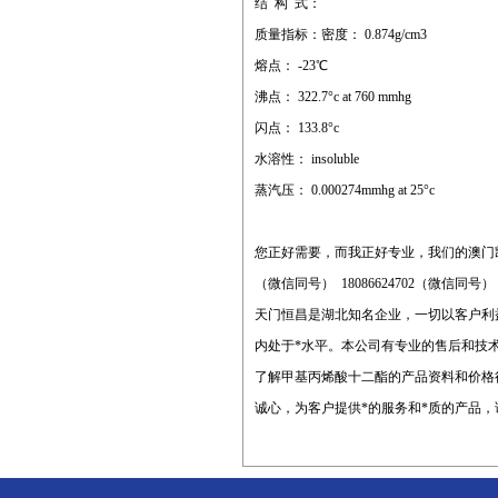
结 构 式：
质量指标：密度： 0.874g/cm3
熔点： -23℃
沸点： 322.7°c at 760 mmhg
闪点： 133.8°c
水溶性： insoluble
蒸汽压： 0.000274mmhg at 25°c
您正好需要，而我正好专业，我们的澳门
（微信同号） 18086624702（微信同号
天门恒昌是湖北知名企业，一切以客户利
内处于*水平。本公司有专业的售后和技
了解甲基丙烯酸十二酯的产品资料和价格
诚心，为客户提供*的服务和*质的产品，