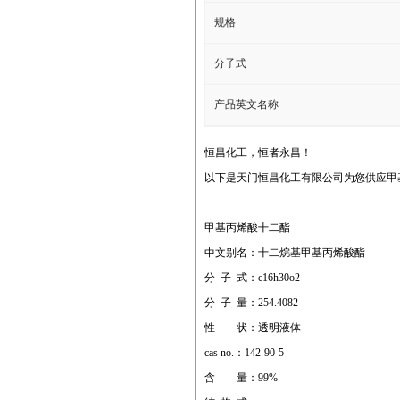
规格
分子式
产品英文名称
恒昌化工，恒者永昌！
以下是天门恒昌化工有限公司为您供应甲
甲基丙烯酸十二酯
中文别名：十二烷基甲基丙烯酸酯
分 子 式：c16h30o2
分 子 量：254.4082
性 状：透明液体
cas no.：142-90-5
含 量：99%