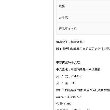
规格
分子式
产品英文名称
恒昌化工，恒者永昌！
以下是天门恒昌化工有限公司为您供应甲
甲基丙烯酸十八酯
中文别名：甲基丙烯酸十八烷基酯
分 子 式：c22h42o2
分 子 量：338
性状：白色蜡状固体,熔点21.4℃,疏水性
cas no.：32360-05-7
含 量：99%