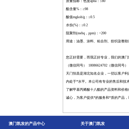
质量指标：色度apha：≤80
酯含量%：≥98
酸值mgkoh/g：≤0.5
水份(%)：≤0.2
阻聚剂(mehq，ppm)：<200
用途：油墨、涂料、粘合剂、纺织染整助
您正好需要，而我正好专业，我们的澳门
（微信同号） 18086624702（微信同号
天门恒昌是湖北知名企业，一切以客户利
内处于*水平。本公司有专业的售后和技
了解甲基丙烯酸十八酯的产品资料和价格
诚心，为客户提供*的服务和*质的产品，
澳门凯发的产品中心
关于澳门凯发