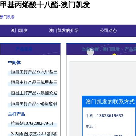
甲基丙烯酸十八酯-澳门凯发
澳门凯发
澳门凯发
澳门凯发的介绍
公司动态
产品目录
当前位置 :
澳门凯发
> 产品
中间体
恒昌主打产品双六甲基三胺欢迎询价
恒昌主打产品三氟甲基三甲基硅烷欢迎询价
恒昌主打产品八溴醚欢迎询价
澳门凯发的联系方式
恒昌主打产品5-硝基愈创木酚钠欢迎询价
主打产品
13628619653
手机：
抗氧剂1076(2082-79-3)
电话：
2-丙烯 酰胺基-2-甲基丙磺酸(15214-89-8)