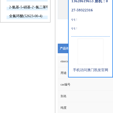
13628619653 座机：0
2-氨基-5-硝基-2'-氯二苯甲酮(2011-66-7)
27-59322316
全氟环醚(52623-00-4)
q q：
q q：
产品详细说明
einecs编号
手机访问澳门凯发官网
用途
cas编号
别名
纯度