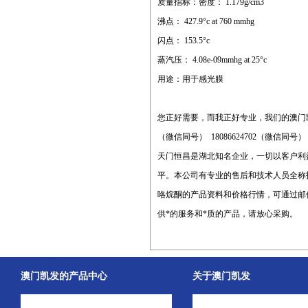
质量指标：密度： 1.179g/cm3
沸点： 427.9°c at 760 mmhg
闪点： 153.5°c
蒸汽压： 4.08e-09mmhg at 25°c
用途：用于感光膜
您正好需要，而我正好专业，我们的澳门
（微信同号） 18086624702（微信同号
天门恒昌是湖北知名企业，一切以客户利
平。本公司有专业的售后和技术人员全称
咯烷酮的产品资料和价格行情，可通过邮
供*的服务和*质的产品，请放心采购。
澳门凯发的产品中心
关于澳门凯发
中间体
澳门凯发的简介