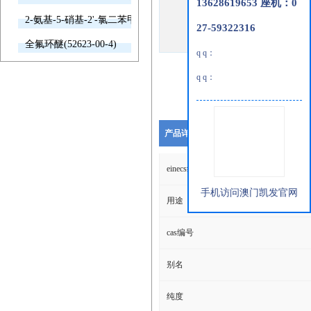
13628619653 座机：0
2-氨基-5-硝基-2'-氯二苯甲酮(2011-66-7)
27-59322316
全氟环醚(52623-00-4)
q q：
q q：
产品详细说明
einecs编号
手机访问澳门凯发官网
用途
cas编号
别名
纯度