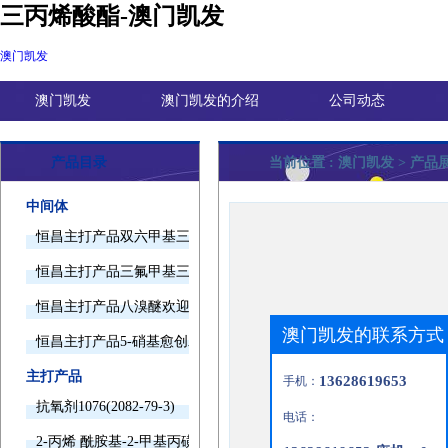
三丙烯酸酯-澳门凯发
澳门凯发
澳门凯发
澳门凯发的介绍
公司动态
产品目录
当前位置 :
澳门凯发
> 产品
中间体
恒昌主打产品双六甲基三胺欢迎询价
恒昌主打产品三氟甲基三甲基硅烷欢迎询价
恒昌主打产品八溴醚欢迎询价
澳门凯发的联系方式
恒昌主打产品5-硝基愈创木酚钠欢迎询价
主打产品
13628619653
手机：
抗氧剂1076(2082-79-3)
电话：
2-丙烯 酰胺基-2-甲基丙磺酸(15214-89-8)