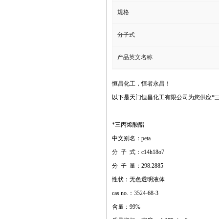
规格
分子式
产品英文名称
恒昌化工，恒者永昌！
以下是天门恒昌化工有限公司为您供应*
*三丙烯酸酯
中文别名：peta
分 子 式：c14h18o7
分 子 量：298.2885
性状：无色透明液体
cas no.：3524-68-3
含量：99%