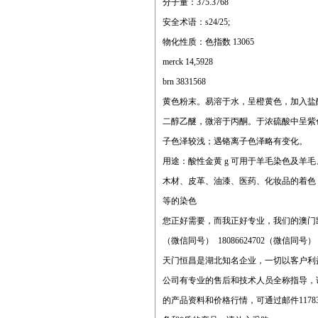
分子量：375.3768
安全术语：s24/25;
物化性质：色指数 13065
merck 14,5928
brn 3831568
黄色粉末。易溶于水，呈橙黄色，加入盐
二醇乙醚，微溶于丙酮。于浓硫酸中呈紫
子色泽较浅；遇铬离子色泽略有变化。
用途：酸性金黄 g 可用于羊毛染色及羊
木材、皮革、油漆、医药、化妆品的着色，
等的染色
您正好需要，而我正好专业，我们的澳门
（微信同号） 18086624702（微信同号
天门恒昌是湖北知名企业，一切以客户利
公司有专业的售后和技术人员全称指导，
的产品资料和价格行情，可通过邮件
1178