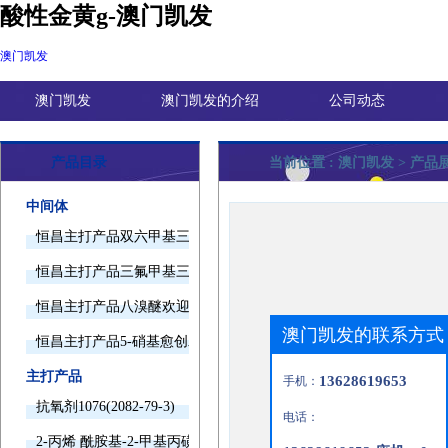
酸性金黄g-澳门凯发
澳门凯发
澳门凯发
澳门凯发的介绍
公司动态
产品目录
当前位置 :
澳门凯发
> 产品
中间体
恒昌主打产品双六甲基三胺欢迎询价
恒昌主打产品三氟甲基三甲基硅烷欢迎询价
恒昌主打产品八溴醚欢迎询价
澳门凯发的联系方式
恒昌主打产品5-硝基愈创木酚钠欢迎询价
主打产品
13628619653
手机：
抗氧剂1076(2082-79-3)
电话：
2-丙烯 酰胺基-2-甲基丙磺酸(15214-89-8)