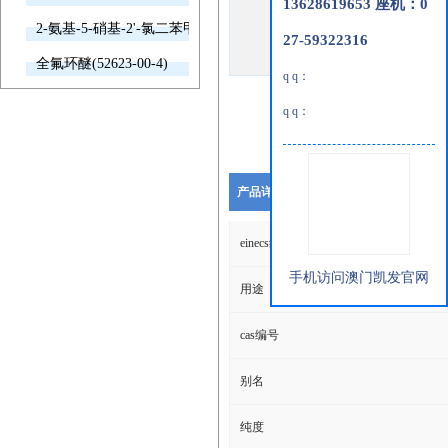
13628619653 座机：0
2-氨基-5-硝基-2'-氯二苯甲酮(2011-66-7)
27-59322316
全氟环醚(52623-00-4)
q q：
q q：
产品详细说明
einecs编号
手机访问澳门凯发官网
用途
cas编号
别名
纯度