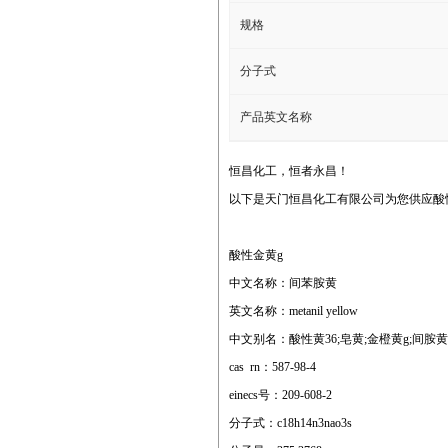
规格
分子式
产品英文名称
恒昌化工，恒者永昌！
以下是天门恒昌化工有限公司为您供应酸
酸性金黄g
中文名称：间苯胺黄
英文名称：metanil yellow
中文别名：酸性黄36;皂黄;金橙黄g;间胺黄;酸
cas rn：587-98-4
einecs号：209-608-2
分子式：c18h14n3nao3s