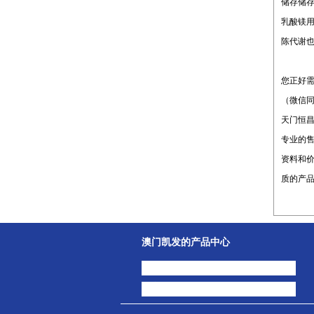
储存储
乳酸镁
陈代谢
您正好
（微信同号
天门恒
专业的售
资料和
质的产
澳门凯发的产品中心
中间体
主打产品