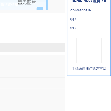
13628619653 座机：0
发送咨询信息
27-59322316
q q：
q q：
手机访问澳门凯发官网