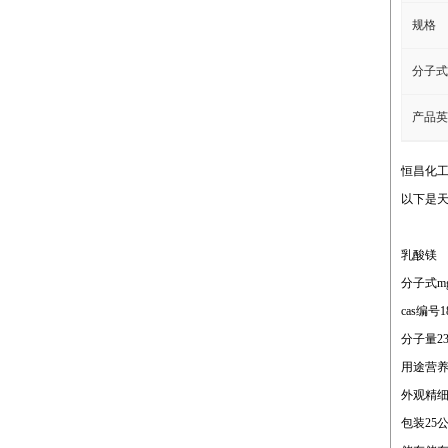
规格
分子式
产品英
恒昌化
以下是
乳酸镁
分子式mg(c
cas编号18
分子量23
用途营
外观精
包装25公