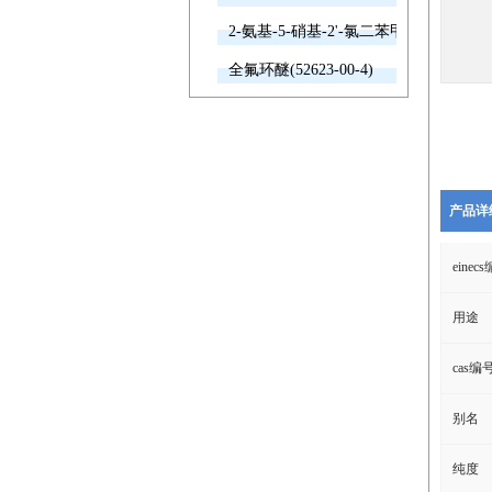
2-氨基-5-硝基-2'-氯二苯甲酮(2011-66-7
全氟环醚(52623-00-4)
产品详
einec
用途
cas编
别名
纯度