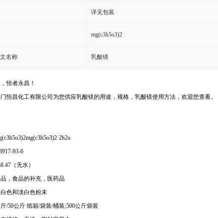
详见包装
mg(c3h5o3)2
文名称
乳酸镁
工，恒者永昌！
天门恒昌化工有限公司为您供应乳酸镁的用途，规格，乳酸镁使用方法，欢迎您查看。
3h5o3)2mg(c3h5o3)2·2h2o
917-93-6
8.47（无水）
养品，食品的补充，医药品
细白色和淡白色粉末
斤/50公斤 纸箱/袋装/桶装;500公斤袋装