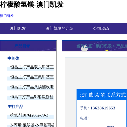
柠檬酸氢镁-澳门凯发
澳门凯发
澳门凯发
澳门凯发的介绍
公司动态
产品目录
当前位置 :
澳门凯发
> 产品
中间体
恒昌主打产品双六甲基三胺欢迎询价
恒昌主打产品三氟甲基三甲基硅烷欢迎询价
恒昌主打产品八溴醚欢迎询价
澳门凯发的联系方式
恒昌主打产品5-硝基愈创木酚钠欢迎询价
主打产品
13628619653
手机：
抗氧剂1076(2082-79-3)
电话：
2-丙烯 酰胺基-2-甲基丙磺酸(15214-89-8)