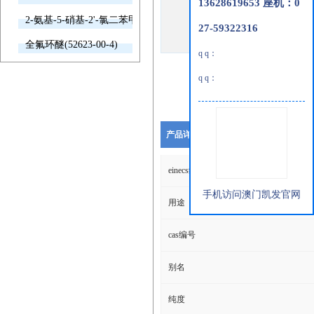
13628619653 座机：0
2-氨基-5-硝基-2'-氯二苯甲酮(2011-66-7)
27-59322316
全氟环醚(52623-00-4)
q q：
q q：
产品详细说明
einecs编号
手机访问澳门凯发官网
用途
cas编号
别名
纯度