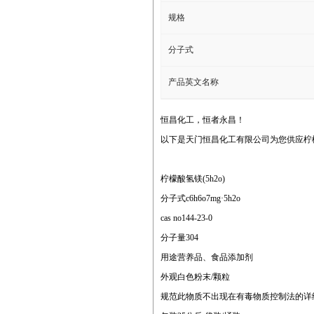
规格
分子式
产品英文名称
恒昌化工，恒者永昌！
以下是天门恒昌化工有限公司为您供应柠檬酸
柠檬酸氢镁(5h2o)
分子式c6h6o7mg·5h2o
cas no144-23-0
分子量304
用途营养品、食品添加剂
外观白色粉末/颗粒
规范此物质不出现在有毒物质控制法的详