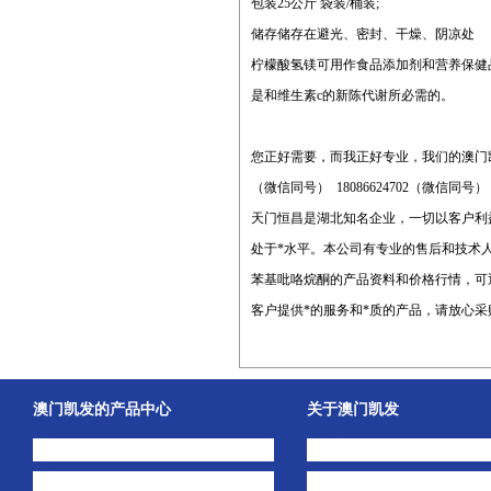
包装25公斤 袋装/桶装;
储存储存在避光、密封、干燥、阴凉处
柠檬酸氢镁可用作食品添加剂和营养保健
是和维生素c的新陈代谢所必需的。
您正好需要，而我正好专业，我们的澳门
（微信同号） 18086624702（微信同号
天门恒昌是湖北知名企业，一切以客户利益为
处于*水平。本公司有专业的售后和技术人
苯基吡咯烷酮的产品资料和价格行情，可
客户提供*的服务和*质的产品，请放心采
澳门凯发的产品中心
关于澳门凯发
中间体
澳门凯发的简介
主打产品
公司动态