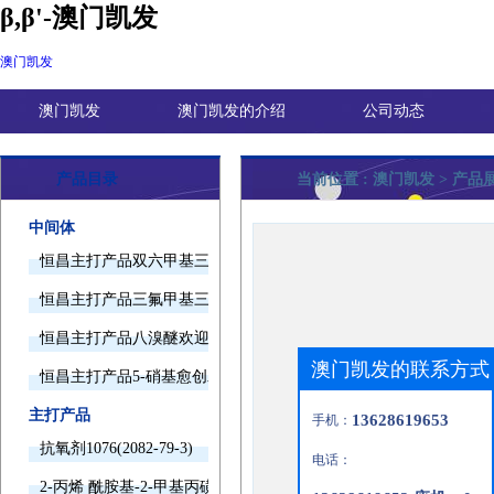
β,β'-澳门凯发
澳门凯发
澳门凯发
澳门凯发的介绍
公司动态
产品目录
当前位置 :
澳门凯发
> 产品
中间体
恒昌主打产品双六甲基三胺欢迎询价
恒昌主打产品三氟甲基三甲基硅烷欢迎询价
恒昌主打产品八溴醚欢迎询价
澳门凯发的联系方式
恒昌主打产品5-硝基愈创木酚钠欢迎询价
主打产品
13628619653
手机：
抗氧剂1076(2082-79-3)
电话：
2-丙烯 酰胺基-2-甲基丙磺酸(15214-89-8)