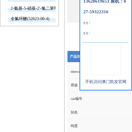
13628619653 座机：0
2-氨基-5-硝基-2'-氯二苯甲酮(2011-66-7)
27-59322316
全氟环醚(52623-00-4)
q q：
q q：
产品详细说明
einecs编号
手机访问澳门凯发官网
用途
cas编号
别名
纯度