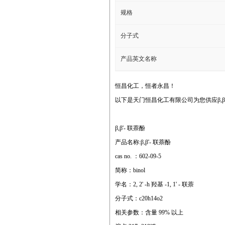
规格
分子式
产品英文名称
恒昌化工，恒者永昌！
以下是天门恒昌化工有限公司为您供应β,β'
β,β'- 联萘酚
产品名称:β,β'- 联萘酚
cas no. ：602-09-5
简称：binol
学名：2, 2' -h 羟基 -1, 1' - 联萘
分子式：c20h14o2
相关参数：含量 99% 以上