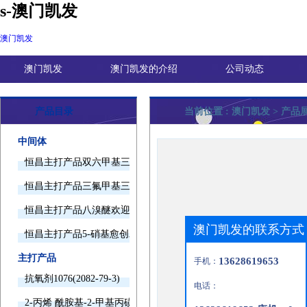
s-澳门凯发
澳门凯发
澳门凯发
澳门凯发的介绍
公司动态
产品目录
当前位置 :
澳门凯发
> 产品
中间体
恒昌主打产品双六甲基三胺欢迎询价
恒昌主打产品三氟甲基三甲基硅烷欢迎询价
恒昌主打产品八溴醚欢迎询价
澳门凯发的联系方式
恒昌主打产品5-硝基愈创木酚钠欢迎询价
主打产品
13628619653
手机：
抗氧剂1076(2082-79-3)
电话：
2-丙烯 酰胺基-2-甲基丙磺酸(15214-89-8)