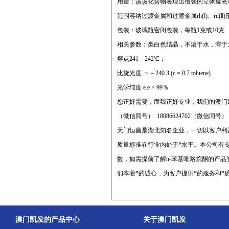
用途：该该化合物表现出很强的立体旋光和很好的
范围容纳过渡金属和过渡金属rh(ⅰ)、ru
包装：玻璃瓶密闭包装，每瓶1克或10克
相关参数：类白色结晶，不溶于水，溶于
熔点241－242℃；
比旋光度 ＝－240.3 (c = 0.7 toluene)
光学纯度 e.e > 99％
您正好需要，而我正好专业，我们的澳门
（微信同号） 18086624702（微信同号
天门恒昌是湖北知名企业，一切以客户利益为先，提供
质量标准在行业内处于*水平。本公司有
数，如需提前了解n-苯基吡咯烷酮的产
们本着*的诚心，为客户提供*的服务和*
澳门凯发的产品中心
关于澳门凯发