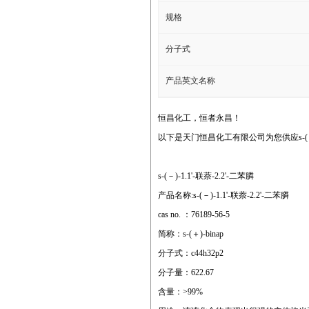
规格
分子式
产品英文名称
恒昌化工，恒者永昌！
以下是天门恒昌化工有限公司为您供应s-(－)-1
s-(－)-1.1'-联萘-2.2'-二苯膦
产品名称:s-(－)-1.1'-联萘-2.2'-二苯膦
cas no. ：76189-56-5
简称：s-(＋)-binap
分子式：c44h32p2
分子量：622.67
含量：>99%