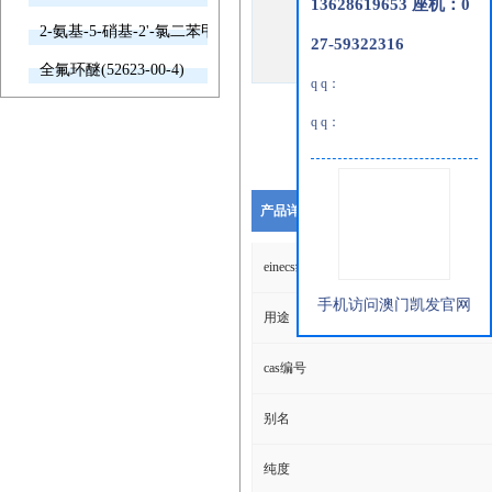
13628619653 座机：0
2-氨基-5-硝基-2'-氯二苯甲酮(2011-66-7)
27-59322316
全氟环醚(52623-00-4)
q q：
q q：
产品详细说明
einecs编号
手机访问澳门凯发官网
用途
cas编号
别名
纯度