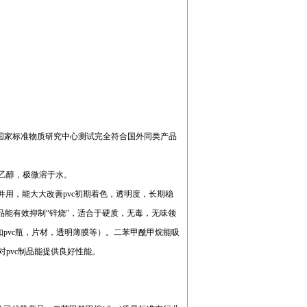
经国家标准物质研究中心测试完全符合国外同类产品
乙醇，极微溶于水。
并用，能大大改善pvc初期着色，透明度，长期稳
品能有效抑制“锌烧”，适合于硬质，无毒，无味领
如pvc瓶，片材，透明薄膜等）。二苯甲酰甲烷能吸
对pvc制品能提供良好性能。