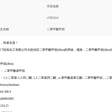
详见包装
c15h12o2
文名称
二苯甲酰甲烷
工，恒者永昌！
门恒昌化工有限公司为您供应二苯甲酰甲烷(dbm)的用途，规格，二苯甲酰甲烷(dbm
烷(dbm)
： 二苯甲酰基甲烷
1,3-二苯基-1,3-丙二酮; 1,3-二苯基丙二酮 ; ω-苯甲酰基苯乙酮 ; 二苯甲醯甲烷 ; ;
enzoylmethane
04-398-9
d00003085
24.25