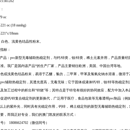
15h12o2
质：
9 oc
221 oc (18 mmhg)
221°c/18mm
 白色、浅黄色结晶性粉末。
量指标：
类产品：pvc新型无毒辅助热稳定剂，与钙/锌类，钡/锌类，稀土元素并用，产品质量
标准。我厂是国内该产品*的生产厂家，产品主要销往欧洲，美国、中国台湾等地。
白色或浅黄色结晶粉末，易溶于乙醚，氯仿，二甲苯，甲苯及氢氧化钠水溶液，微溶于
pvc辅助热稳定剂，其透光度高，无毒无味；它于固体或液体钙/锌，钡/锌等热稳定剂
及加工过程中的析出和“锌烧”等；其特点是于锌皂有很好的协同效应，配方中加入本
促进钙/锌复合稳定剂的更新换代，广泛用于医疗，食品包装等无毒透明pvc制品（例
nm以上的紫外光，同时具有光稳定作用，钙锌， 稀土稳定剂的新型无毒辅助热稳定剂，
需要，而我正好专业，我们的澳门凯发的联系方式：
） 18086624702（微信同号）