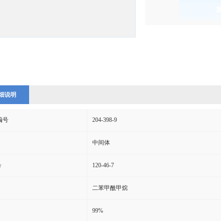
)
细说明
s编号
204-398-9
中间体
号
120-46-7
二苯甲酰甲烷
99%