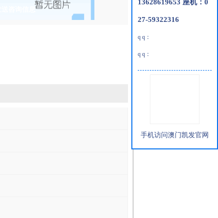
13628619653 座机：0
发送咨询信息
27-59322316
q q：
q q：
手机访问澳门凯发官网