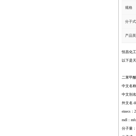
规格
分子式
产品英
恒昌化
以下是天
二苯甲酰甲
中文名称
中文别名：
外文名 dib
einecs：2
mdl：mfc
分子量：2