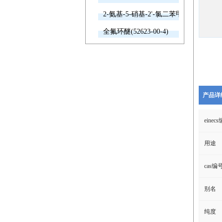
2-氨基-5-硝基-2'-氯二苯甲酮(2011-66-7
全氟环醚(52623-00-4)
产品详
einec
用途
cas编
别名
纯度