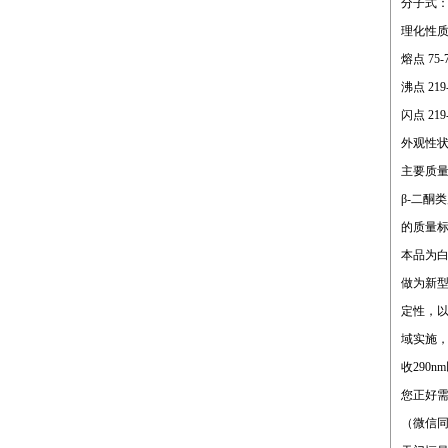
分子式：c
理化性
熔点 75-7
沸点 219-
闪点 219-
外观性状
主要质
β-二酮
的质量
本品为
做为新型
定性，以
域实施，
收290
您正好
（微信同号