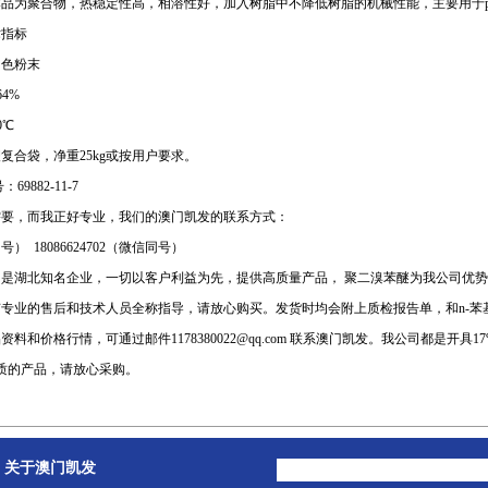
品为聚合物，热稳定性高，相溶性好，加入树脂中不降低树脂的机械性能，主要用于pbt、pet
术指标
白色粉末
4%
0℃
复合袋，净重25kg或按用户要求。
：69882-11-7
需要，而我正好专业，我们的澳门凯发的联系方式：
） 18086624702（微信同号）
昌是湖北知名企业，一切以客户利益为先，提供高质量产品， 聚二溴苯醚为我公司优势
专业的售后和技术人员全称指导，请放心购买。发货时均会附上质检报告单，和n-苯
品资料和价格行情，可通过邮件
1178380022@qq.com
联系澳门凯发。我公司都是开具17
质的产品，请放心采购。
关于澳门凯发