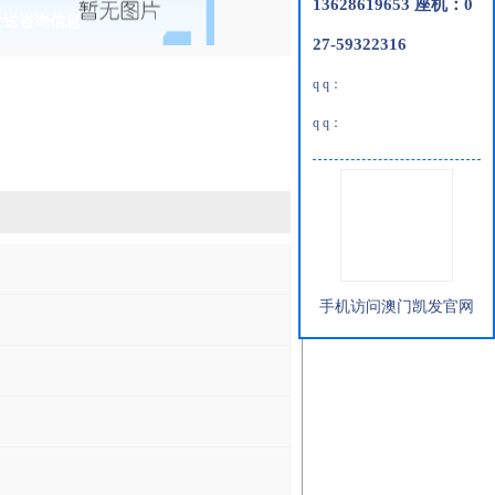
13628619653 座机：0
发送咨询信息
27-59322316
q q：
q q：
手机访问澳门凯发官网