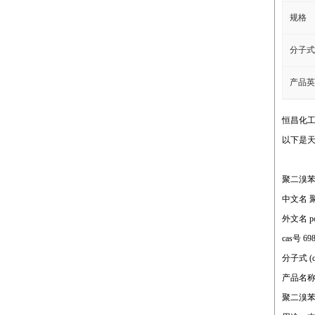
规格
分子式
产品英
恒昌化
以下是
聚二溴
中文名 
外文名 poly
cas号 69
分子式 (c6
产品名称
聚二溴苯醚po