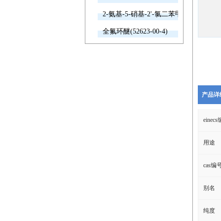
2-氨基-5-硝基-2'-氯二苯甲酮(2011-66-7
全氟环醚(52623-00-4)
产品详
einec
用途
cas编
别名
纯度