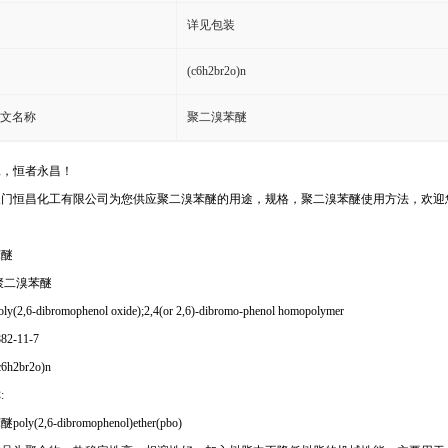
详见包装
(c6h2br2o)n
文名称
聚二溴苯醚
工，恒者永昌！
天门恒昌化工有限公司为您供应聚二溴苯醚的用途，规格，聚二溴苯醚使用方法，欢迎
苯醚
聚二溴苯醚
(2,6-dibromophenol oxide);2,4(or 2,6)-dibromo-phenol homopolymer
882-11-7
h2br2o)n
:
ly(2,6-dibromophenol)ether(pbo)