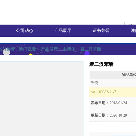
公司动态
产品展厅
证书荣誉
澳
当前位置 :
澳门凯发
> 产品展厅 >
中间体
> 聚二溴苯醚
聚二溴苯醚
物品单
询价
千克
cas：
69882-11-7
发布日期：
2018-01-24
价
更新日期：
2020-10-29
8)