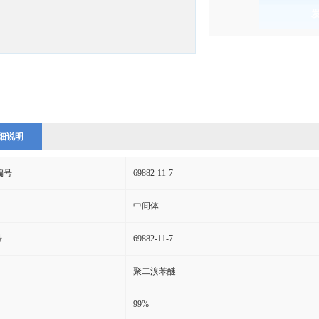
)
细说明
s编号
69882-11-7
中间体
号
69882-11-7
聚二溴苯醚
99%