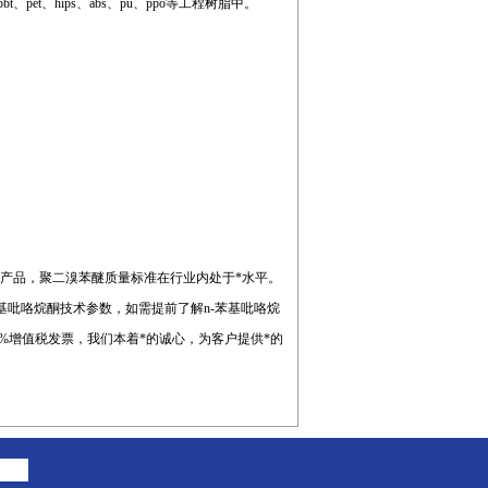
、hips、abs、pu、ppo等工程树脂中。
产品，聚二溴苯醚质量标准在行业内处于*水平。
基吡咯烷酮技术参数，如需提前了解n-苯基吡咯烷
%增值税发票，我们本着*的诚心，为客户提供*的