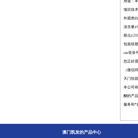
用途：本
项目技
外观类
溴含量≧6
熔点≧21
包装纸塑
cas登录号
您正好
（微信同号
天门恒
本公司有
酮的产
服务和*
澳门凯发的产品中心