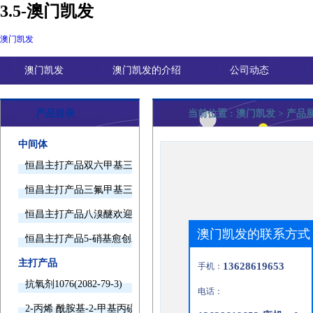
3.5-澳门凯发
澳门凯发
澳门凯发
澳门凯发的介绍
公司动态
产品目录
当前位置 :
澳门凯发
> 产品
中间体
恒昌主打产品双六甲基三胺欢迎询价
恒昌主打产品三氟甲基三甲基硅烷欢迎询价
恒昌主打产品八溴醚欢迎询价
澳门凯发的联系方式
恒昌主打产品5-硝基愈创木酚钠欢迎询价
主打产品
13628619653
手机：
抗氧剂1076(2082-79-3)
电话：
2-丙烯 酰胺基-2-甲基丙磺酸(15214-89-8)