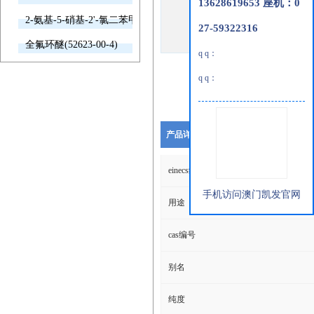
13628619653 座机：0
2-氨基-5-硝基-2'-氯二苯甲酮(2011-66-7)
27-59322316
全氟环醚(52623-00-4)
q q：
q q：
产品详细说明
einecs编号
手机访问澳门凯发官网
用途
cas编号
别名
纯度