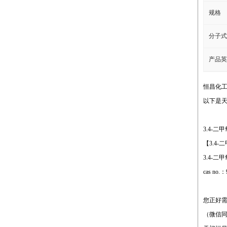
规格
分子式
产品英
恒昌化
以下是天
3.4-二
【3.4-
3.4-二
cas no
您正好
（微信同号