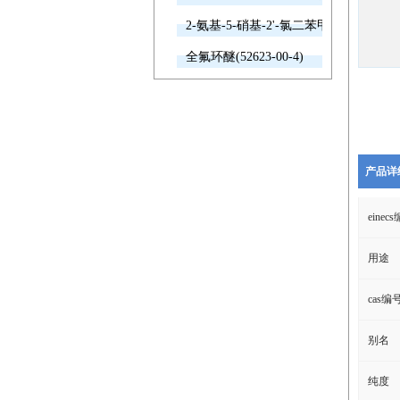
2-氨基-5-硝基-2'-氯二苯甲酮(2011-66-7
全氟环醚(52623-00-4)
产品详
einec
用途
cas编
别名
纯度