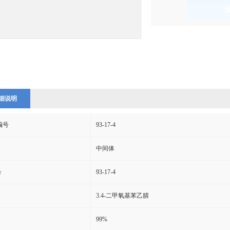
)
细说明
s编号
93-17-4
中间体
号
93-17-4
3.4-二甲氧基苯乙腈
99%