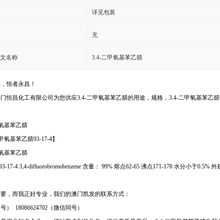
详见包装
无
文名称
3.4-二甲氧基苯乙腈
工，恒者永昌！
门恒昌化工有限公司为您供应3.4-二甲氧基苯乙腈的用途，规格，3.4-二甲氧基苯乙
甲氧基苯乙腈
二甲氧基苯乙腈93-17-4】
甲氧基苯乙腈
.：93-17-4 3,4-difluorobromobenzene 含量： 99% 熔点62-65 沸点171-178 水分小
需要，而我正好专业，我们的澳门凯发的联系方式：
） 18086624702（微信同号）