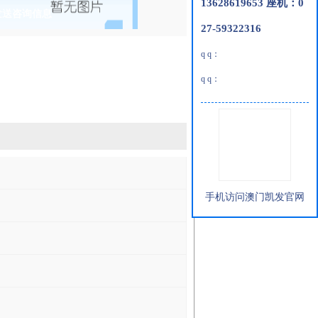
13628619653 座机：0
发送咨询信息
27-59322316
q q：
q q：
手机访问澳门凯发官网