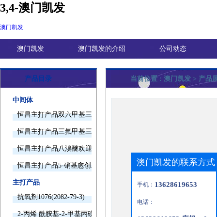
3,4-澳门凯发
澳门凯发
澳门凯发
澳门凯发的介绍
公司动态
产品目录
当前位置 :
澳门凯发
> 产品
中间体
恒昌主打产品双六甲基三胺欢迎询价
恒昌主打产品三氟甲基三甲基硅烷欢迎询价
恒昌主打产品八溴醚欢迎询价
澳门凯发的联系方式
恒昌主打产品5-硝基愈创木酚钠欢迎询价
主打产品
13628619653
手机：
抗氧剂1076(2082-79-3)
电话：
2-丙烯 酰胺基-2-甲基丙磺酸(15214-89-8)