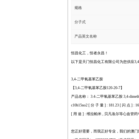
规格
分子式
产品英文名称
恒昌化工，恒者永昌！
以下是天门恒昌化工有限公司为您供应3,
3,4-二甲氧基苯乙胺
【3,4-二甲氧基苯乙胺120-20-7】
产品名称： 3.4-二甲氧基苯乙胺 3,4-dimethoxy- 
c10h15no2 [ 分 子 量 ] : 181.23 [ 闪 点 ] : 
[ 用 途 ] : 维拉帕米 , 贝凡洛尔等心血管药中间
您正好需要，而我正好专业，我们的澳门