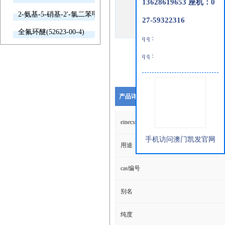
13628619653 座机：0
2-氨基-5-硝基-2'-氯二苯甲酮(2011-66-7)
27-59322316
全氟环醚(52623-00-4)
q q：
q q：
产品详细说明
einecs编号
手机访问澳门凯发官网
用途
cas编号
别名
纯度