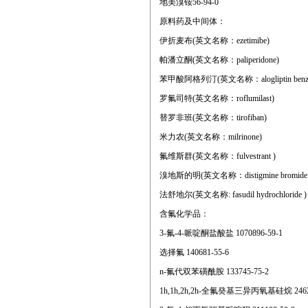
地美溴铵56-94-0
原料药及中间体：
伊折麦布(英文名称：ezetimibe)
帕潘立酮(英文名称：paliperidone)
苯甲酸阿格列汀(英文名称：alogliptin benzoa
罗氟司特(英文名称：roflumilast)
替罗非班(英文名称：tirofiban)
米力农(英文名称：milrinone)
氟维斯群(英文名称：fulvestrant )
溴地斯的明(英文名称：distigmine bromide 
法舒地尔(英文名称: fasudil hydrochloride )
含氟化学品：
3-氟-4-哌啶酮盐酸盐 1070896-59-1
选择氟 140681-55-6
n-氟代双苯磺酰胺 133745-75-2
1h,1h,2h,2h-全氟癸基三异丙氧基硅烷 24623