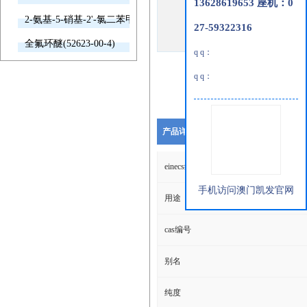
13628619653 座机：0
2-氨基-5-硝基-2'-氯二苯甲酮(2011-66-7)
27-59322316
全氟环醚(52623-00-4)
q q：
q q：
产品详细说明
einecs编号
手机访问澳门凯发官网
用途
cas编号
别名
纯度