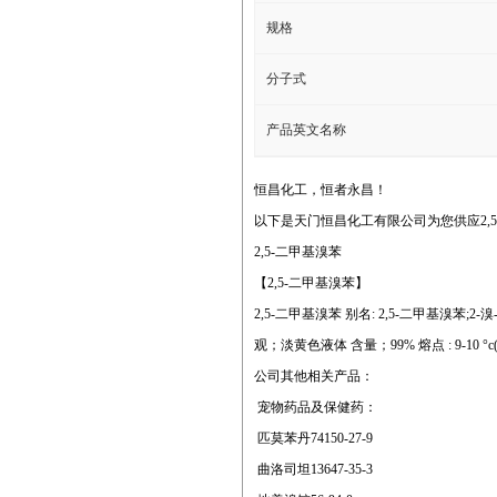
规格
分子式
产品英文名称
恒昌化工，恒者永昌！
以下是天门恒昌化工有限公司为您供应2,5
2,5-二甲基溴苯
【2,5-二甲基溴苯】
2,5-二甲基溴苯 别名: 2,5-二甲基溴苯;2-溴-1,4
观；淡黄色液体 含量；99% 熔点 : 9-10 °c(li
公司其他相关产品：
宠物药品及保健药：
匹莫苯丹74150-27-9
曲洛司坦13647-35-3