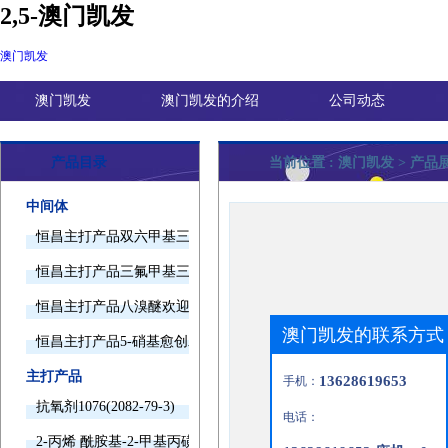
2,5-澳门凯发
澳门凯发
澳门凯发
澳门凯发的介绍
公司动态
产品目录
当前位置 :
澳门凯发
> 产品
中间体
恒昌主打产品双六甲基三胺欢迎询价
恒昌主打产品三氟甲基三甲基硅烷欢迎询价
恒昌主打产品八溴醚欢迎询价
澳门凯发的联系方式
恒昌主打产品5-硝基愈创木酚钠欢迎询价
主打产品
13628619653
手机：
抗氧剂1076(2082-79-3)
电话：
2-丙烯 酰胺基-2-甲基丙磺酸(15214-89-8)