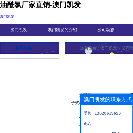
油酰氯厂家直销-澳门凯发
澳门凯发
澳门凯发
澳门凯发的介绍
公司动态
新闻分类
当前位置 :
澳门凯发
>
公司
油酰氯
（
oleoyl chloride
），
澳门凯发的联系方式
子式
，分子量
。
c18h33clo
300.91
我司作为
油酰氯
生产厂家，
13628619653
手机：
性状：无色或淡黄色透明油
电话：
含量：
≥
98.0%