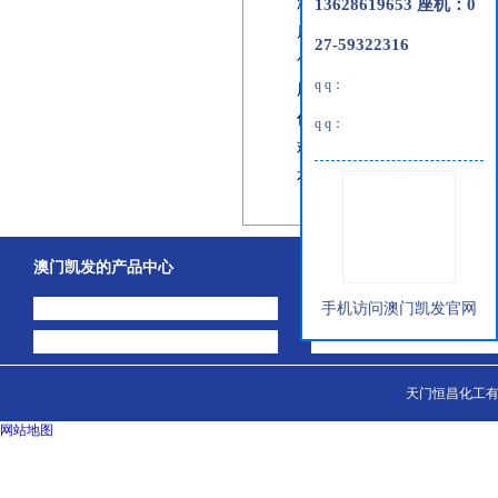
游离氯：
≤
13628619653 座机：0
2.0%
质量标准：符合
q/hsl05-2010
27-59322316
包装：
100kg
、
塑料桶装
180kg
q q：
用途：主要用于生产净洗剂
价格：面议
q q：
欢迎广大用户前来我司洽谈
本文来自于天门恒昌化工有
澳门凯发的产品中心
关于澳门凯发
中间体
澳门凯发的简介
手机访问澳门凯发官网
主打产品
公司动态
天门恒昌化工有限
网站地图