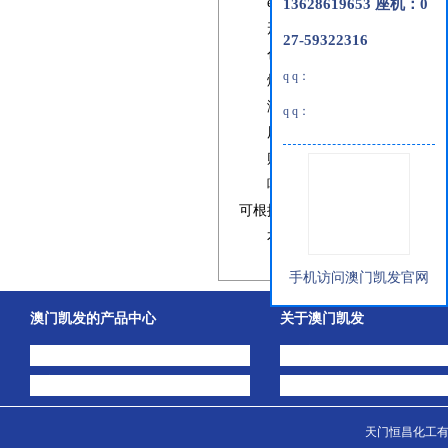
einecs
号：
13628619653 座机：0
1308068-626-2
形态：结晶
27-59322316
色泽：浅灰色至百色
q q：
熔点：
54
℃
溶解性：易溶于二甲基甲酰
q q：
用途：本品主要用作工业原
贮存：密封保存在干燥、阴
咪唑并
[1,2-b]
哒嗪
，是我司天
可根据客户要求包装），具体价
本文来自于天门恒昌化工有
手机访问澳门凯发官网
澳门凯发的产品中心
关于澳门凯发
中间体
澳门凯发的简介
主打产品
公司动态
天门恒昌化工有限