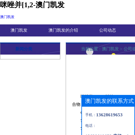
咪唑并[1,2-澳门凯发
澳门凯发
澳门凯发
澳门凯发的介绍
公司动态
新闻分类
当前位置 :
澳门凯发
>
公司
咪唑并
[1,2-b]
哒嗪
（
imidazo[1
澳门凯发的联系方式
合物，基本信息如下：
cas
号：
766-55-2
13628619653
手机：
分子式：
c6h5n3
电话：
分子量：
119.12