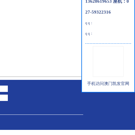
13628619653 座机：0
27-59322316
q q：
q q：
手机访问澳门凯发官网