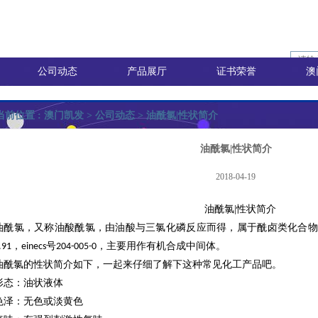
公司动态
产品展厅
证书荣誉
澳
当前位置 :
澳门凯发
>
公司动态
> 油酰氯|性状简介
油酰氯|性状简介
2018-04-19
油酰氯
|
性状简介
油酰氯
，又称油酸酰氯，由油酸与三氯化磷反应而得，属于酰卤类化合物
，
号
，主要用作有机合成中间体。
.91
einecs
204-005-0
油酰氯
的性状简介如下，一起来仔细了解下这种常见化工产品吧。
形态：油状液体
色泽：无色或淡黄色