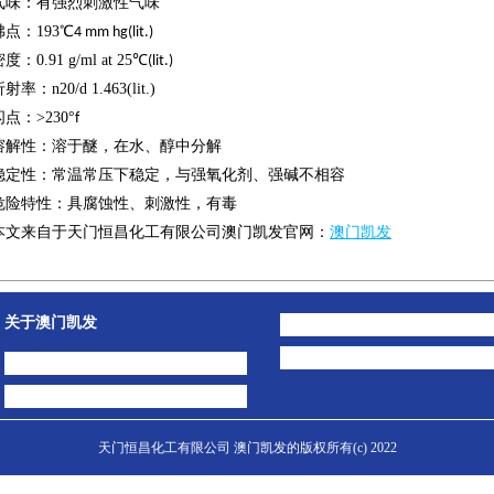
气味：有强烈刺激性气味
沸点：
193
℃
4 mm hg(lit.)
密度：
0.91 g/ml at 25
℃
(lit.)
折射率：
n20/d 1.463(lit.)
闪点：
>230
°
f
溶解性：溶于醚，在水、醇中分解
稳定性：常温常压下稳定，与强氧化剂、强碱不相容
危险特性：具腐蚀性、刺激性，有毒
本文来自于天门恒昌化工有限公司澳门凯发官网：
澳门凯发
关于澳门凯发
澳门凯发的简介
公司动态
天门恒昌化工有限公司 澳门凯发的版权所有(c) 2022