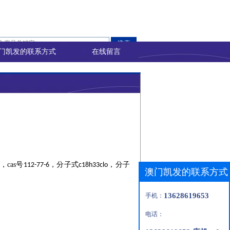
门凯发的联系方式
在线留言
，
cas
号
，分子式
，分子
112-77-6
c18h33clo
澳门凯发的联系方式
13628619653
手机：
电话：