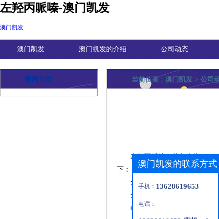
左羟丙哌嗪-澳门凯发
澳门凯发
澳门凯发
澳门凯发的介绍
公司动态
新闻分类
当前位置 :
澳门凯发
>
公司
左羟丙哌嗪
，英文名为
levodr
澳门凯发的联系方式
下：
分子式：
c13h20n2o2
13628619653
手机：
分子量：
236.31
电话：
cas
号：
99291-25-5