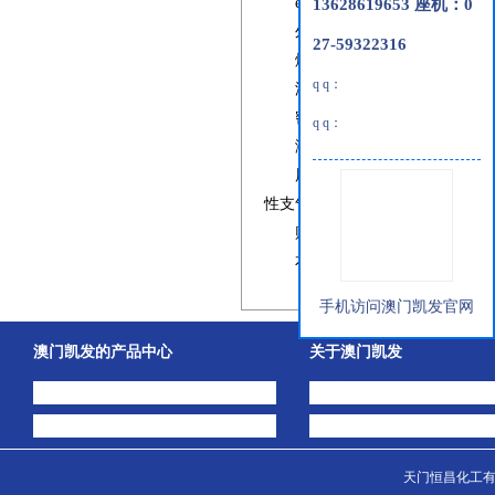
einecs
号：
13628619653 座机：0
1592732-453-0
外观：无臭、味苦的白色晶
27-59322316
熔点：
102-106
℃
q q：
沸点：
412.7
℃
at 760 mmhg
密度：
1.168 g/cm3
q q：
溶解性：溶于甲醇、乙醇、
用途：本品为为镇咳祛痰药
性支气管炎引起的干咳和持续性
贮存：密封保存在干燥、阴
本文来自于天门恒昌化工有
手机访问澳门凯发官网
澳门凯发的产品中心
关于澳门凯发
中间体
澳门凯发的简介
主打产品
公司动态
天门恒昌化工有限