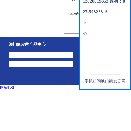
13628619653 座机：0
27-59322316
凶鸟的巢中铺满了金丝草，很柔软，但
q q：
q q：
澳门凯发的产品中心
关于澳门凯发
中间体
澳门凯发的简介
主打产品
公司动态
天门恒昌化工有限
手机访问澳门凯发官网
网站地图